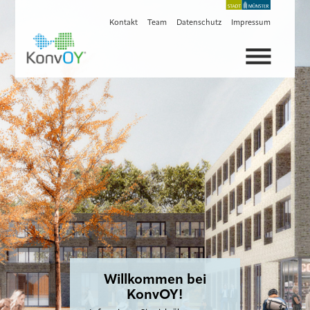
Previou
Next
s
Kontakt
Team
Datenschutz
Impressum
Willkommen bei
Willkommen bei
Willkommen bei
KonvOY!
KonvOY!
KonvOY!