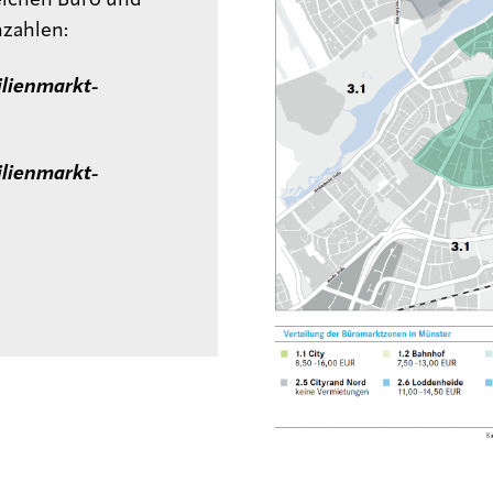
eichen Büro und
nzahlen:
lienmarkt-
lienmarkt-