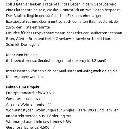
soll „Platania“ heißen. Prägend für das Leben in dem Gebäude wird
eine Platanenreihe sein, die das Grundstück an zwei Seiten begrenzt.
Das Baufeld liegt in der südöstlichen Ecke des ehemaligen
Exerzierplatzes und übernimmt so auch den alten Baumbestand, der
zuvor den Platz einrahmte.
Die Idee für das Projekt stammt aus der Feder der Bauherren Stephan
Brun, Günter Brun und Heike Czaykowski sowie Architekt Hannes
Schmidt-Domogalla.
Mehr zum Projekt:
(https://oxfordquartier.de/mehrgenerationsprojekt-b2-sued)
Interessenten können sich per Mail unter
oxf-info@web.de
an die
Mietergruppe wenden.
Fakten zum Projekt:
Energiestandard: KfW 40 NH
Geschosse: drei bis vier
Anzahle Wohneinheiten 44
Wohnungstypen: Wohnungen für Singles, Paare, WG´s und Familien,
angestrebt werden 60% Förderung mit
Wohnungsbaumitteln des Landes NRW
Geschossfläche: ca. 4.500 m²