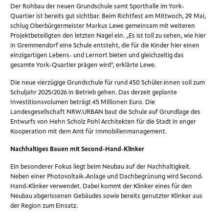
Der Rohbau der neuen Grundschule samt Sporthalle im York-
Quartier ist bereits gut sichtbar. Beim Richtfest am Mittwoch, 29. Mai,
schlug Oberbürgermeister Markus Lewe gemeinsam mit weiteren
Projektbeteiligten den letzten Nagel ein. „Es ist toll zu sehen, wie hier
in Gremmendorf eine Schule entsteht, die für die Kinder hier einen
einzigartigen Lebens- und Lernort bieten und gleichzeitig das
gesamte York-Quartier prägen wird“, erklärte Lewe.
Die neue vierzügige Grundschule für rund 450 Schüler:innen soll zum
Schuljahr 2025/2026 in Betrieb gehen. Das derzeit geplante
Investitionsvolumen beträgt 45 Millionen Euro. Die
Landesgesellschaft NRW.URBAN baut die Schule auf Grundlage des
Entwurfs von Hehn Scholz Pohl Architekten für die Stadt in enger
Kooperation mit dem Amt für Immobilienmanagement.
Nachhaltiges Bauen mit Second-Hand-Klinker
Ein besonderer Fokus liegt beim Neubau auf der Nachhaltigkeit.
Neben einer Photovoltaik-Anlage und Dachbegrünung wird Second-
Hand-Klinker verwendet. Dabei kommt der Klinker eines für den
Neubau abgerissenen Gebäudes sowie bereits genutzter Klinker aus
der Region zum Einsatz.