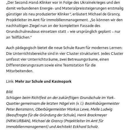
„Der Second-Hand-Klinker war in Folge des Ukrainekrieges und den
damit verbundenen Energie- und Materialpreissteigerungen erstmalig
günstiger als neu produzierter Klinker“, erläutert Michael de Grancy,
Projektleiter im Amt für Immobilienmanagement. „So können wir den
nachhaltigen Ziegel nun an der kompletten Fassade des
Grundschulneubaus einsetzen statt – wie ursprünglich geplant – nur
an Teilflächen.“
Auch pädagogisch bietet die neue Schule Raum für modernes Lernen:
Die Unterrichtsbereiche sind in vier Cluster strukturiert. Jedes Cluster
umfasst vier Unterrichtsräume, zwei Betreuungsräume, einen
Differenzierungsraum sowie eine Teamstation für die
Mitarbeitenden.
Link:
Mehr zur Schule und Kasinopark
Bild:
Schlugen beim Richtfest an der zukünftigen Grundschule im York-
Quartier gemeinsam die letzten Nägel ein (v. l.): Bezirksbürgermeister
Peter Bensmann, Oberbürgermeister Markus Lewe, Melle Ludwig
(Beauftragte für die Gründung der Schule), Henk Brockmeyer
(NRW.URBAN), Michael de Grancy (Projektleiter im Amt für
Immobilienmanagement) und Architekt Eckhard Scholz.